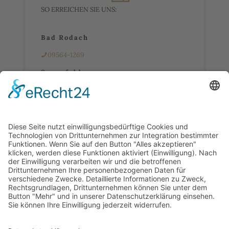
SO ERREICHEN SIE UNS:
Bad Rodach
09564-1269
Sonnefeld
09562-400138
sonnefeld@fleischerei-vietz.de
Wir freuen uns auf Ihren Kontakt!